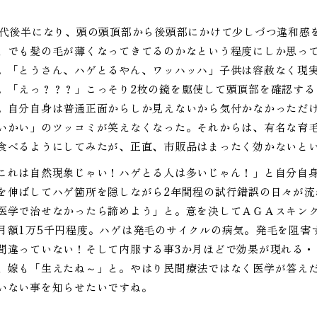
0代後半になり、頭の頭頂部から後頭部にかけて少しづつ違和感
、でも髪の毛が薄くなってきてるのかなという程度にしか思っ
。「とうさん、ハゲとるやん、ワッハッハ」子供は容赦なく現
。「えっ？？？」こっそり2枚の鏡を駆使して頭頂部を確認す
。自分自身は普通正面からしか見えないから気付かなかっただ
いかい」のツッコミが笑えなくなった。それからは、有名な育
食べるようにしてみたが、正直、市販品はまったく効かないと
これは自然現象じゃい！ハゲとる人は多いじゃん！」と自分自
を伸ばしてハゲ箇所を隠しながら2年間程の試行錯誤の日々が流
医学で治せなかったら諦めよう」と。意を決してＡＧＡスキン
月額1万5千円程度。ハゲは発毛のサイクルの病気。発毛を阻害
間違っていない！そして内服する事3か月ほどで効果が現れる・
、嫁も「生えたね～」と。やはり民間療法ではなく医学が答え
いない事を知らせたいですね。