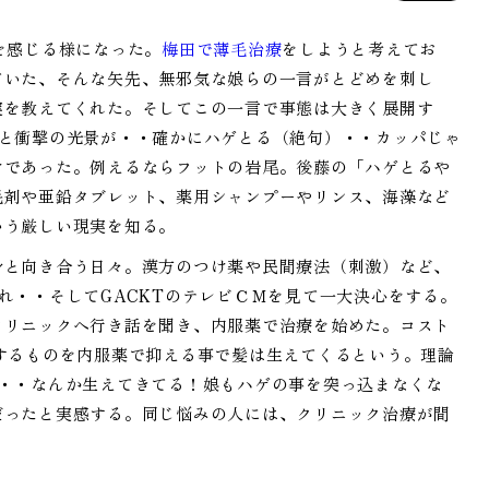
を感じる様になった。
梅田で薄毛治療
をしようと考えてお
ていた、そんな矢先、無邪気な娘らの一言がとどめを刺し
実を教えてくれた。そしてこの一言で事態は大きく展開す
ると衝撃の光景が・・確かにハゲとる（絶句）・・カッパじゃ
けであった。例えるならフットの岩尾。後藤の「ハゲとるや
毛剤や亜鉛タブレット、薬用シャンプーやリンス、海藻など
いう厳しい現実を知る。
身と向き合う日々。漢方のつけ薬や民間療法（刺激）など、
れ・・そしてGACKTのテレビＣＭを見て一大決心をする。
クリニックへ行き話を聞き、内服薬で治療を始めた。コスト
するものを内服薬で抑える事で髪は生えてくるという。理論
・・なんか生えてきてる！娘もハゲの事を突っ込まなくな
だったと実感する。同じ悩みの人には、クリニック治療が間