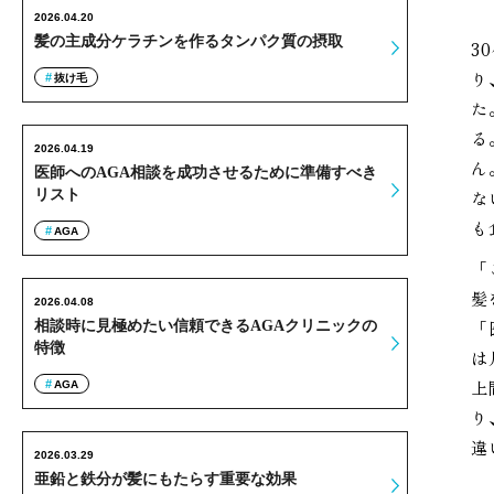
2026.04.20
髪の主成分ケラチンを作るタンパク質の摂取
3
り
抜け毛
た
る
2026.04.19
ん
医師へのAGA相談を成功させるために準備すべき
リスト
な
も
AGA
「
髪
2026.04.08
「
相談時に見極めたい信頼できるAGAクリニックの
特徴
は
上
AGA
り
違
2026.03.29
亜鉛と鉄分が髪にもたらす重要な効果