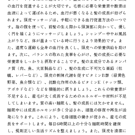
の血行を促進することが大切です。毛根に必要な栄養素や酸素は
血液によって運ばれるため、血行が悪くなると髪の成長が妨げら
れます。頭皮マッサージは、手軽にできる血行促進方法の一つで
す。指の腹を使って、前髪の生え際から頭頂部に向かって、優し
く円を描くようにマッサージしましょう。シャンプー中やお風呂
上がりなど、体が温まっている時に行うとより効果的です。ま
た、適度な運動も全身の血行を良くし、頭皮への栄養供給を助け
ます。次に、バランスの取れた食事を心がけ、髪の成長に必要な
栄養素をしっかりと摂取することです。髪の主成分であるタンパ
ク質（肉、魚、大豆製品など）、髪の生成に不可欠な亜鉛（牡
蠣、レバーなど）、頭皮の新陳代謝を促すビタミンB群（緑黄色
野菜、魚介類など）、抗酸化作用のあるビタミンE（ナッツ類、
アボカドなど）などを積極的に摂りましょう。これらの栄養素が
不足すると、産毛が太く成長するためのエネルギーや材料が不足
してしまいます。質の高い睡眠も、髪の成長には欠かせません。
睡眠中には成長ホルモンが多く分泌され、細胞の修復や再生が活
発になります。これにより、毛母細胞の働きが促され、産毛の成
長をサポートします。毎日6時間以上の十分な睡眠時間を確保
し、規則正しい生活リズムを整えましょう。また、頭皮を清潔に