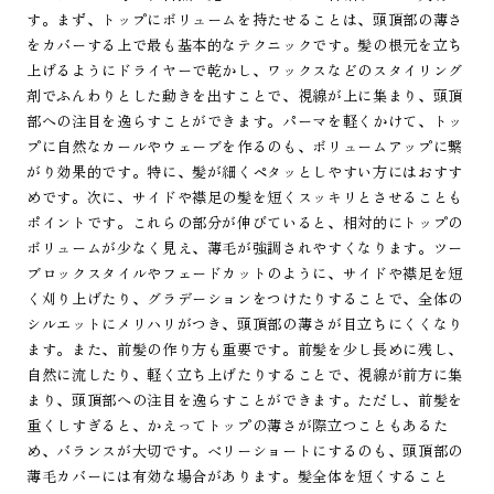
す。まず、トップにボリュームを持たせることは、頭頂部の薄さ
をカバーする上で最も基本的なテクニックです。髪の根元を立ち
上げるようにドライヤーで乾かし、ワックスなどのスタイリング
剤でふんわりとした動きを出すことで、視線が上に集まり、頭頂
部への注目を逸らすことができます。パーマを軽くかけて、トッ
プに自然なカールやウェーブを作るのも、ボリュームアップに繋
がり効果的です。特に、髪が細くペタッとしやすい方にはおすす
めです。次に、サイドや襟足の髪を短くスッキリとさせることも
ポイントです。これらの部分が伸びていると、相対的にトップの
ボリュームが少なく見え、薄毛が強調されやすくなります。ツー
ブロックスタイルやフェードカットのように、サイドや襟足を短
く刈り上げたり、グラデーションをつけたりすることで、全体の
シルエットにメリハリがつき、頭頂部の薄さが目立ちにくくなり
ます。また、前髪の作り方も重要です。前髪を少し長めに残し、
自然に流したり、軽く立ち上げたりすることで、視線が前方に集
まり、頭頂部への注目を逸らすことができます。ただし、前髪を
重くしすぎると、かえってトップの薄さが際立つこともあるた
め、バランスが大切です。ベリーショートにするのも、頭頂部の
薄毛カバーには有効な場合があります。髪全体を短くすること