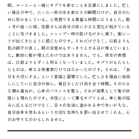
朝、コーヒーと一緒にサプリを飲むことを日課にしました。忙し
い毎日の中で、たった一杯の水を飲むその瞬間だけが、自分のた
めに何かをしている、と実感できる貴重な時間になりました。数
ヶ月が経った頃、佐藤さんは自分の体に小さな変化が起きている
ことに気づきました。シャンプー時の抜け毛が少し減り、髪にハ
リが出てきたように感じたのです。それだけでなく、以前よりも
肌の調子が良く、朝の目覚めもすっきりとする日が増えていまし
た。劇的に髪が増えたわけではありません。でも、彼女の表情
は、以前よりもずっと明るくなっていました。サプリがもたらし
たものは、単なる栄養素だけではなかったのです。それは、「自
分を大切にする」という意識と習慣でした。忙しさを理由に後回
しにしていた自分の体に、毎日少しだけ向き合う時間。その小さ
な積み重ねが、心身のバランスを整え、それが結果として髪の状
態にも現れたのです。女性にとって薄毛サプリとは、単に髪の悩
みに応えるだけでなく、日々の生活に追われる中で失いがちな、
自分自身を労わるという大切な気持ちを思い出させてくれる、心
のお守りなのかもしれません。