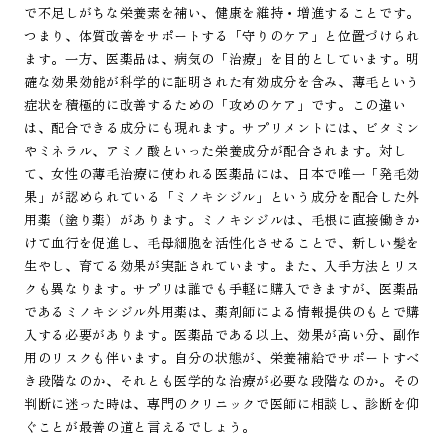
で不足しがちな栄養素を補い、健康を維持・増進することです。
つまり、体質改善をサポートする「守りのケア」と位置づけられ
ます。一方、医薬品は、病気の「治療」を目的としています。明
確な効果効能が科学的に証明された有効成分を含み、薄毛という
症状を積極的に改善するための「攻めのケア」です。この違い
は、配合できる成分にも現れます。サプリメントには、ビタミン
やミネラル、アミノ酸といった栄養成分が配合されます。対し
て、女性の薄毛治療に使われる医薬品には、日本で唯一「発毛効
果」が認められている「ミノキシジル」という成分を配合した外
用薬（塗り薬）があります。ミノキシジルは、毛根に直接働きか
けて血行を促進し、毛母細胞を活性化させることで、新しい髪を
生やし、育てる効果が実証されています。また、入手方法とリス
クも異なります。サプリは誰でも手軽に購入できますが、医薬品
であるミノキシジル外用薬は、薬剤師による情報提供のもとで購
入する必要があります。医薬品である以上、効果が高い分、副作
用のリスクも伴います。自分の状態が、栄養補給でサポートすべ
き段階なのか、それとも医学的な治療が必要な段階なのか。その
判断に迷った時は、専門のクリニックで医師に相談し、診断を仰
ぐことが最善の道と言えるでしょう。