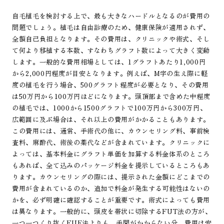
自毛植毛を検討する上で、最も大きなハードルとなるのが費用の
問題でしょう。植毛は自由診療のため、健康保険が適用されず、
全額自己負担となります。その費用は、クリニックや術式、そし
て何より移植する本数、すなわちグラフト数によって大きく変動
します。一般的な費用相場としては、1グラフトあたり1,000円
から2,000円程度が目安となります。例えば、M字の生え際に軽
度の植毛を行う場合、500グラフト程度が必要となり、その費用
は50万円から100万円ほどになります。頭頂部まで含めた中程度
の植毛では、1000から1500グラフトで100万円から300万円、
広範囲に及ぶ場合は、それ以上の費用がかかることもあります。
この費用には、通常、手術代の他に、カウンセリング料、事前検
査料、麻酔代、術後の薬代などが含まれています。クリニックに
よっては、基本料金にグラフト単価を加算する料金体系のところ
もあれば、全て込みのパッケージ料金を提示しているところもあ
ります。カウンセリングの際には、提示された金額にどこまでの
費用が含まれているのか、追加で料金が発生する可能性はないの
かを、必ず明確に確認することが重要です。術式によっても費用
は異なります。一般的に、頭皮を帯状に切除するFUT法の方が、
一つ一つくり抜くFUE法よりも、手間がかからない分、費用は安