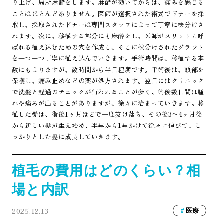
り上げ、局所麻酔をします。麻酔が効いてからは、痛みを感じる
ことはほとんどありません。医師が選択された術式でドナーを採
取し、採取されたドナーは専門スタッフによって丁寧に株分けさ
れます。次に、移植する部分にも麻酔をし、医師がスリットと呼
ばれる植え込むための穴を作成し、そこに株分けされたグラフト
を一つ一つ丁寧に植え込んでいきます。手術時間は、移植する本
数にもよりますが、数時間から半日程度です。手術後は、頭部を
保護し、痛み止めなどの薬が処方されます。翌日にはクリニック
で洗髪と経過のチェックが行われることが多く、術後数日間は腫
れや痛みが出ることがありますが、徐々に治まっていきます。移
植した髪は、術後1ヶ月ほどで一度抜け落ち、その後3〜4ヶ月後
から新しい髪が生え始め、半年から1年かけて徐々に伸びて、し
っかりとした髪に成長していきます。
植毛の費用はどのくらい？相
場と内訳
2025.12.13
医療