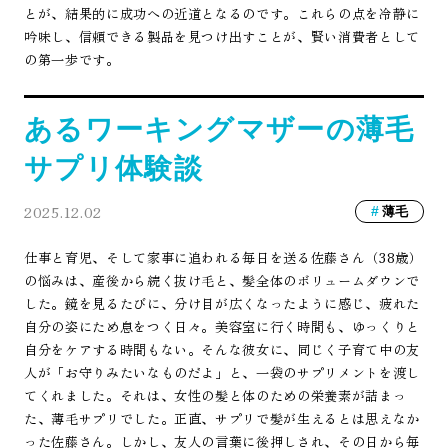
とが、結果的に成功への近道となるのです。これらの点を冷静に
吟味し、信頼できる製品を見つけ出すことが、賢い消費者として
の第一歩です。
あるワーキングマザーの薄毛
サプリ体験談
2025.12.02
薄毛
仕事と育児、そして家事に追われる毎日を送る佐藤さん（38歳）
の悩みは、産後から続く抜け毛と、髪全体のボリュームダウンで
した。鏡を見るたびに、分け目が広くなったように感じ、疲れた
自分の姿にため息をつく日々。美容室に行く時間も、ゆっくりと
自分をケアする時間もない。そんな彼女に、同じく子育て中の友
人が「お守りみたいなものだよ」と、一袋のサプリメントを渡し
てくれました。それは、女性の髪と体のための栄養素が詰まっ
た、薄毛サプリでした。正直、サプリで髪が生えるとは思えなか
った佐藤さん。しかし、友人の言葉に後押しされ、その日から毎