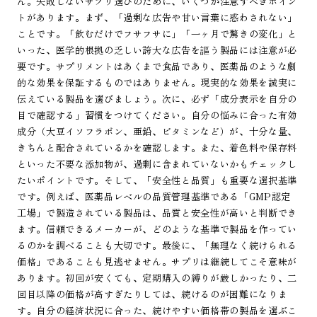
ん。失敗しないサプリ選びのために、いくつか注意すべきポイン
トがあります。まず、「過剰な広告や甘い言葉に惑わされない」
ことです。「飲むだけでフサフサに」「一ヶ月で驚きの変化」と
いった、医学的根拠の乏しい誇大な広告を謳う製品には注意が必
要です。サプリメントはあくまで食品であり、医薬品のような劇
的な効果を保証するものではありません。現実的な効果を誠実に
伝えている製品を選びましょう。次に、必ず「成分表示を自分の
目で確認する」習慣をつけてください。自分の悩みに合った有効
成分（大豆イソフラボン、亜鉛、ビタミンなど）が、十分な量、
きちんと配合されているかを確認します。また、着色料や保存料
といった不要な添加物が、過剰に含まれていないかもチェックし
たいポイントです。そして、「安全性と品質」も重要な選択基準
です。例えば、医薬品レベルの品質管理基準である「GMP認定
工場」で製造されている製品は、品質と安全性が高いと判断でき
ます。信頼できるメーカーが、どのような基準で製品を作ってい
るのかを調べることも大切です。最後に、「無理なく続けられる
価格」であることも見逃せません。サプリは継続してこそ意味が
あります。初回が安くても、定期購入の縛りが厳しかったり、二
回目以降の価格が高すぎたりしては、続けるのが困難になりま
す。自分の経済状況に合った、続けやすい価格帯の製品を選ぶこ