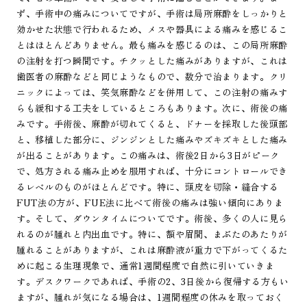
ず、手術中の痛みについてですが、手術は局所麻酔をしっかりと
効かせた状態で行われるため、メスや器具による痛みを感じるこ
とはほとんどありません。最も痛みを感じるのは、この局所麻酔
の注射を打つ瞬間です。チクッとした痛みがありますが、これは
歯医者の麻酔などと同じようなもので、数分で治まります。クリ
ニックによっては、笑気麻酔などを併用して、この注射の痛みす
らも緩和する工夫をしているところもあります。次に、術後の痛
みです。手術後、麻酔が切れてくると、ドナーを採取した後頭部
と、移植した部分に、ジンジンとした痛みやズキズキとした痛み
が出ることがあります。この痛みは、術後2日から3日がピーク
で、処方される痛み止めを服用すれば、十分にコントロールでき
るレベルのものがほとんどです。特に、頭皮を切除・縫合する
FUT法の方が、FUE法に比べて術後の痛みは強い傾向にありま
す。そして、ダウンタイムについてです。術後、多くの人に見ら
れるのが腫れと内出血です。特に、額や眉間、まぶたのあたりが
腫れることがありますが、これは麻酔液が重力で下がってくるた
めに起こる生理現象で、通常1週間程度で自然に引いていきま
す。デスクワークであれば、手術の2、3日後から復帰する方もい
ますが、腫れが気になる場合は、1週間程度の休みを取っておく