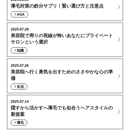
薄毛対策の鉄分サプリ！賢い選び方と注意点
AGA
2025.07.29
美容院で周りの視線が怖いあなたにプライベート
サロンという選択
知識
2025.07.26
美容院へ行く勇気を出すためのささやかな心の準
備
生活
2025.07.14
隠すから活かすへ薄毛でも似合うヘアスタイルの
新提案
薄毛