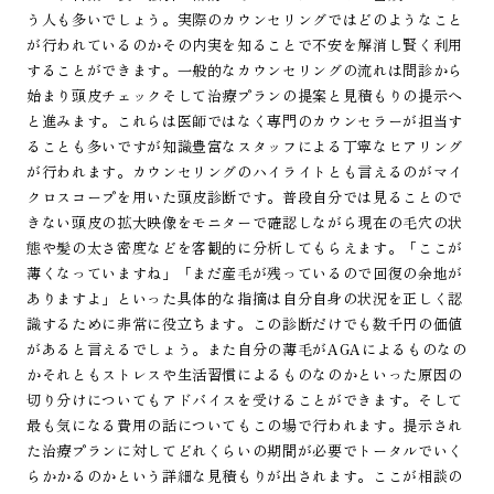
う人も多いでしょう。実際のカウンセリングではどのようなこと
が行われているのかその内実を知ることで不安を解消し賢く利用
することができます。一般的なカウンセリングの流れは問診から
始まり頭皮チェックそして治療プランの提案と見積もりの提示へ
と進みます。これらは医師ではなく専門のカウンセラーが担当す
ることも多いですが知識豊富なスタッフによる丁寧なヒアリング
が行われます。カウンセリングのハイライトとも言えるのがマイ
クロスコープを用いた頭皮診断です。普段自分では見ることので
きない頭皮の拡大映像をモニターで確認しながら現在の毛穴の状
態や髪の太さ密度などを客観的に分析してもらえます。「ここが
薄くなっていますね」「まだ産毛が残っているので回復の余地が
ありますよ」といった具体的な指摘は自分自身の状況を正しく認
識するために非常に役立ちます。この診断だけでも数千円の価値
があると言えるでしょう。また自分の薄毛がAGAによるものなの
かそれともストレスや生活習慣によるものなのかといった原因の
切り分けについてもアドバイスを受けることができます。そして
最も気になる費用の話についてもこの場で行われます。提示され
た治療プランに対してどれくらいの期間が必要でトータルでいく
らかかるのかという詳細な見積もりが出されます。ここが相談の