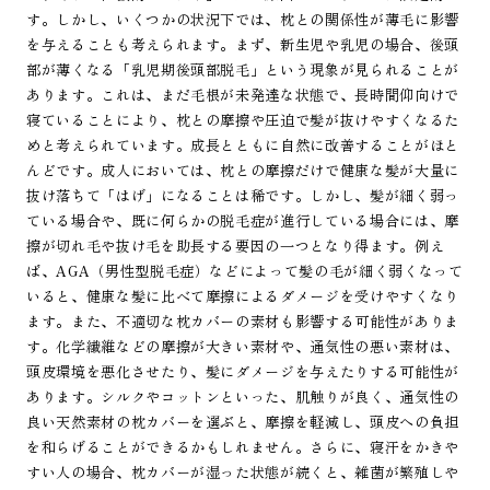
す。しかし、いくつかの状況下では、枕との関係性が薄毛に影響
を与えることも考えられます。まず、新生児や乳児の場合、後頭
部が薄くなる「乳児期後頭部脱毛」という現象が見られることが
あります。これは、まだ毛根が未発達な状態で、長時間仰向けで
寝ていることにより、枕との摩擦や圧迫で髪が抜けやすくなるた
めと考えられています。成長とともに自然に改善することがほと
んどです。成人においては、枕との摩擦だけで健康な髪が大量に
抜け落ちて「はげ」になることは稀です。しかし、髪が細く弱っ
ている場合や、既に何らかの脱毛症が進行している場合には、摩
擦が切れ毛や抜け毛を助長する要因の一つとなり得ます。例え
ば、AGA（男性型脱毛症）などによって髪の毛が細く弱くなって
いると、健康な髪に比べて摩擦によるダメージを受けやすくなり
ます。また、不適切な枕カバーの素材も影響する可能性がありま
す。化学繊維などの摩擦が大きい素材や、通気性の悪い素材は、
頭皮環境を悪化させたり、髪にダメージを与えたりする可能性が
あります。シルクやコットンといった、肌触りが良く、通気性の
良い天然素材の枕カバーを選ぶと、摩擦を軽減し、頭皮への負担
を和らげることができるかもしれません。さらに、寝汗をかきや
すい人の場合、枕カバーが湿った状態が続くと、雑菌が繁殖しや