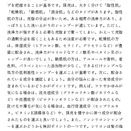
プを把握することが基本です。頭皮は、大きく分けて「脂性肌」
「乾燥肌」「敏感肌」「混合肌」などのタイプがあります。脂性
肌の方は、皮脂の分泌が多いため、ある程度の洗浄力があり、さ
っぱりとした洗い上がりのシャンプーが適しています。ただし、
洗浄力が強すぎると必要な皮脂まで奪ってしまい、かえって皮脂
の過剰分泌を招くこともあるため注意が必要です。乾燥肌の方
は、保湿成分（ヒアルロン酸、セラミド、グリセリンなど）が豊
富に配合され、洗浄力がマイルドなアミノ酸系やベタイン系のシ
ャンプーが良いでしょう。敏感肌の方は、アルコールや香料、着
色料、パラベンといった添加物が少なく、できるだけシンプルな
処方の低刺激性シャンプーを選ぶことが重要です。次に、配合さ
れている成分を確認しましょう。自分の悩みに合った有効成分が
含まれているかどうかがポイントです。例えば、フケやかゆみが
気になる場合は、抗炎症成分（グリチルリチン酸ジカリウムな
ど）や抗菌成分（ピロクトンオラミンなど）が配合されたもの。
抜け毛や薄毛が気になる場合は、血行促進成分（センブリエキ
ス、ビタミンE誘導体など）や、頭皮を健やかに保つ成分が配合
されたものを選ぶと良いでしょう。また、ノンシリコンシャンプ
ーを選ぶかどうかも検討ポイントの一つです。シリコンは髪の指