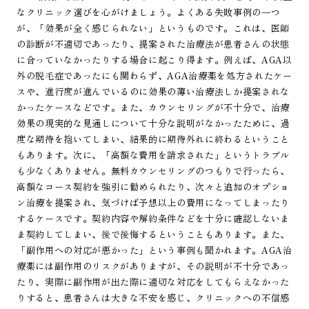
なクリニック選びを心がけましょう。よくある失敗事例の一つ
が、「効果が全く感じられない」というものです。これは、医師
の診断が不適切であったり、提案された治療法が患者さんの状態
に合っていなかったりする場合に起こり得ます。例えば、AGA以
外の脱毛症であったにも関わらず、AGA治療薬を処方されたケー
スや、進行度が進んでいるのに効果の薄い治療法しか提案されな
かったケースなどです。また、カウンセリングが不十分で、治療
効果の現実的な見通しについて十分な説明がなかったために、過
度な期待を抱いてしまい、結果的に期待外れに終わるということ
もあります。次に、「高額な費用を請求された」というトラブル
も少なくありません。無料カウンセリングのつもりで行ったら、
高額なコース契約を強引に勧められたり、次々と追加のオプショ
ン治療を提案され、気づけば予想以上の費用になってしまったり
するケースです。契約内容や解約条件などを十分に確認しないま
ま契約してしまい、後で後悔するということもあります。また、
「副作用への対応が悪かった」という事例も聞かれます。AGA治
療薬には副作用のリスクがありますが、その説明が不十分であっ
たり、実際に副作用が出た際に適切な対応をしてもらえなかった
りすると、患者さんは大きな不安を感じ、クリニックへの不信感