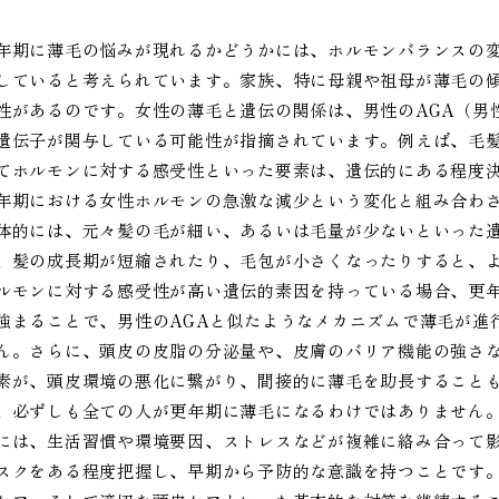
年期に薄毛の悩みが現れるかどうかには、ホルモンバランスの
していると考えられています。家族、特に母親や祖母が薄毛の
性があるのです。女性の薄毛と遺伝の関係は、男性のAGA（男
遺伝子が関与している可能性が指摘されています。例えば、毛
てホルモンに対する感受性といった要素は、遺伝的にある程度
年期における女性ホルモンの急激な減少という変化と組み合わ
体的には、元々髪の毛が細い、あるいは毛量が少ないといった
、髪の成長期が短縮されたり、毛包が小さくなったりすると、
ルモンに対する感受性が高い遺伝的素因を持っている場合、更
強まることで、男性のAGAと似たようなメカニズムで薄毛が進
ん。さらに、頭皮の皮脂の分泌量や、皮膚のバリア機能の強さ
素が、頭皮環境の悪化に繋がり、間接的に薄毛を助長すること
、必ずしも全ての人が更年期に薄毛になるわけではありません
には、生活習慣や環境要因、ストレスなどが複雑に絡み合って
スクをある程度把握し、早期から予防的な意識を持つことです