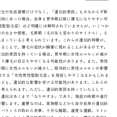
変化や生活習慣だけでなく、「遺伝的素因」も少なからず影
傾向にあった場合、自身も更年期以降に薄毛になりやすい可
性型脱毛症）ほど明確には解明されていませんが、いくつか
髪の太さや密度、毛周期（毛の生え変わりのサイクル）、そ
決まっていると考えられています。これらの遺伝的特徴が、
さることで、薄毛の症状が顕著に現れることがあるのです。
遺伝的素因を持っている場合、更年期に女性ホルモンが減少
より薄毛が目立ちやすくなる可能性があります。また、男性
年期に女性ホルモンが減少し、相対的に男性ホルモンの影響
行する「女性男性型脱毛症」を発症しやすくなるかもしれま
なども、遺伝的な影響を受ける可能性があります。これらの
も考えられます。ただし、遺伝的素因を持っていたとして
。遺伝はあくまで「なりやすさ」であり、発症の時期や進行
影響します。重要なのは、家族歴などから自分自身の遺伝的
。バランスの取れた食事、十分な睡眠、適度な運動、ストレ