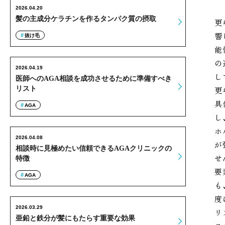
2026.04.20
髪の主成分ケラチンを作るタンパク質の摂取
更
響
抜け毛
能
の
2026.04.19
し
医師へのAGA相談を成功させるために準備すべき
リスト
更
具
AGA
し
ホ
2026.04.08
が
相談時に見極めたい信頼できるAGAクリニックの
せ
特徴
要
AGA
も
度
2026.03.29
リ
亜鉛と鉄分が髪にもたらす重要な効果