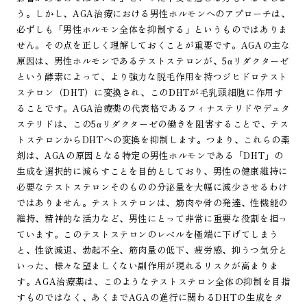
う。しかし、AGA治療における男性ホルモンへのアプローチは、
必ずしも「男性ホルモン全体を抑制する」というものではありま
せん。その点を正しく理解しておくことが重要です。AGAの主な
原因は、男性ホルモンであるテストステロンが、5αリダクターゼ
という酵素によって、より強力な脱毛作用を持つジヒドロテスト
ステロン（DHT）に変換され、このDHTが毛乳頭細胞に作用す
ることです。AGA治療薬の代表格であるフィナステリドやデュタ
ステリドは、この5αリダクターゼの働きを阻害することで、テス
トステロンからDHTへの変換を抑制します。つまり、これらの薬
剤は、AGAの原因となる特定の男性ホルモンである「DHT」の
生成を選択的に減らすことを目的としており、男性の健康維持に
必要なテストステロンそのものの分泌量を大幅に減少させるわけ
ではありません。テストステロンは、筋肉や骨の発達、性機能の
維持、精神的な活力など、男性にとって非常に重要な役割を担っ
ています。このテストステロンのレベルを極端に下げてしまう
と、性欲減退、勃起不全、筋肉量の低下、疲労感、抑うつ気分と
いった、様々な望ましくない副作用が現れるリスクが高まりま
す。AGA治療薬は、このようなテストステロン全体の抑制を目指
すものではなく、あくまでAGAの進行に関わるDHTの生成をタ