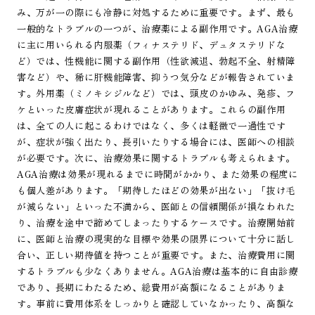
み、万が一の際にも冷静に対処するために重要です。まず、最も
一般的なトラブルの一つが、治療薬による副作用です。AGA治療
に主に用いられる内服薬（フィナステリド、デュタステリドな
ど）では、性機能に関する副作用（性欲減退、勃起不全、射精障
害など）や、稀に肝機能障害、抑うつ気分などが報告されていま
す。外用薬（ミノキシジルなど）では、頭皮のかゆみ、発疹、フ
ケといった皮膚症状が現れることがあります。これらの副作用
は、全ての人に起こるわけではなく、多くは軽微で一過性です
が、症状が強く出たり、長引いたりする場合には、医師への相談
が必要です。次に、治療効果に関するトラブルも考えられます。
AGA治療は効果が現れるまでに時間がかかり、また効果の程度に
も個人差があります。「期待したほどの効果が出ない」「抜け毛
が減らない」といった不満から、医師との信頼関係が損なわれた
り、治療を途中で諦めてしまったりするケースです。治療開始前
に、医師と治療の現実的な目標や効果の限界について十分に話し
合い、正しい期待値を持つことが重要です。また、治療費用に関
するトラブルも少なくありません。AGA治療は基本的に自由診療
であり、長期にわたるため、総費用が高額になることがありま
す。事前に費用体系をしっかりと確認していなかったり、高額な