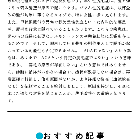
形の脱毛斑が現れる自己免疫疾患です。牽引性脱毛症は、髪を強
く引っ張る髪型が原因で起こります。びまん性脱毛症は、頭部全
体の髪が均等に薄くなるタイプで、特に女性に多く見られます。
また、甲状腺機能の異常や鉄欠乏性貧血といった内科的な疾患
が、薄毛の背景に隠れていることもあります。これらの疾患は、
髪の毛の成長に必要なホルモンバランスや栄養状態に影響を与え
るためです。そして、服用している薬剤の副作用として脱毛が起
こっている可能性も否定できません。「AGAじゃない」という診
断は、あくまで「AGAという特定の脱毛症ではない」という意味
であり、「薄毛の原因が存在しない」という意味ではありませ
ん。診断に納得がいかない場合や、症状が改善しない場合は、再
度医師に相談し、他の原因がないか、より詳細な検査（血液検査
など）を依頼することも検討しましょう。原因を特定し、それに
応じた適切な対策を講じることが、薄毛改善への道筋となりま
す。
おすすめ記事