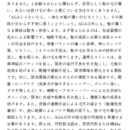
ありません」と診断されたにも関わらず、依然として髪の毛が薄
い、あるいは抜け毛が多いと感じている方は少なくありません。
「AGAじゃないなら、一体なぜ髪が薄いのだろう？」と、その原
因が分からず不安に思うことでしょう。AGA以外にも、髪が薄く
なる原因は数多く存在します。まず考えられるのは、生活習慣の
乱れによる影響です。睡眠不足は、髪の成長に必要な成長ホルモ
ンの分泌を妨げます。栄養バランスの偏った食事、特にタンパク
質、ビタミン、ミネラルの不足は、髪の毛を作るための材料が不
足し、髪を弱らせ、抜け毛を増やします。過度なストレスは、自
律神経のバランスを乱し、頭皮の血行不良を引き起こし、毛髪の
成長を妨げます。喫煙や運動不足も、頭皮環境を悪化させる要因
です。次に、頭皮環境の悪化そのものが原因である場合です。間
違ったヘアケア（洗浄力の強すぎるシャンプー、ゴシゴシ洗い、
すすぎ残しなど）や、頻繁なヘアカラー・パーマによる化学的な
ダメージは、頭皮に炎症や乾燥を引き起こし、健康な髪の成長を
妨げます。また、皮脂の過剰分泌による毛穴の詰まり（脂漏性皮
膚炎）や、逆に乾燥によるバリア機能の低下も、抜け毛や薄毛の
原因となります。さらに、AGA以外の脱毛症の可能性も考慮する
必要があります。例えば、円形脱毛症は、突然円形または楕ilha