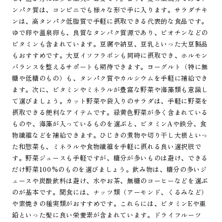
ンパク質は、コンビニでも様々な形で手に入ります。サラダチキ
ンは、高タンパク低脂質で手軽に摂取できる代表的な食品です。
ゆで卵や温泉卵も、良質なタンパク質源であり、ビオチンなどの
ビタミンも含まれています。豆腐や納豆、豆乳といった大豆製品
もおすすめです。大豆イソフラボンも同時に摂取でき、ホルモン
バランスを整えるサポートも期待できます。ヨーグルト（特に無
糖や低糖のもの）も、タンパク質やカルシウムを手軽に補給でき
ます。次に、ビタミンやミネラルが豊富な野菜や海藻類も意識し
て選びましょう。カット野菜や袋入りのサラダは、手軽に野菜を
摂取できる便利なアイテムです。緑黄色野菜が多く含まれている
ものや、海藻が入っているものを選ぶと、ビタミンAや鉄分、食
物繊維などを補給できます。ひじきの煮物や切り干し大根といっ
た和惣菜も、ミネラルや食物繊維を手軽に摂れる良い選択肢で
す。野菜ジュースも手軽ですが、糖分が多いものは避け、できる
だけ野菜100%のものを選びましょう。飲み物は、糖分の多いジ
ュースや炭酸飲料は避け、水やお茶、無糖のコーヒーなどを選ぶ
のが基本です。間食には、ナッツ類（アーモンド、くるみなど）
や素焼きの種実類がおすすめです。これらには、ビタミンEや亜
鉛といった髪に良い栄養素が含まれています。ドライフルーツ