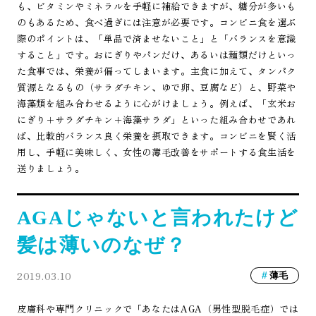
も、ビタミンやミネラルを手軽に補給できますが、糖分が多いも
のもあるため、食べ過ぎには注意が必要です。コンビニ食を選ぶ
際のポイントは、「単品で済ませないこと」と「バランスを意識
すること」です。おにぎりやパンだけ、あるいは麺類だけといっ
た食事では、栄養が偏ってしまいます。主食に加えて、タンパク
質源となるもの（サラダチキン、ゆで卵、豆腐など）と、野菜や
海藻類を組み合わせるように心がけましょう。例えば、「玄米お
にぎり＋サラダチキン＋海藻サラダ」といった組み合わせであれ
ば、比較的バランス良く栄養を摂取できます。コンビニを賢く活
用し、手軽に美味しく、女性の薄毛改善をサポートする食生活を
送りましょう。
AGAじゃないと言われたけど
髪は薄いのなぜ？
2019.03.10
薄毛
皮膚科や専門クリニックで「あなたはAGA（男性型脱毛症）では