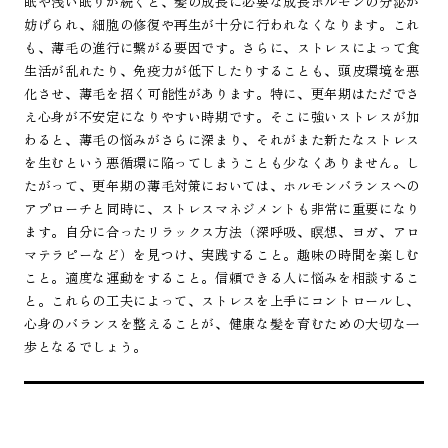
眠や浅い眠りが続くと、髪の成長に必要な成長ホルモンの分泌が
妨げられ、細胞の修復や再生が十分に行われなくなります。これ
も、薄毛の進行に繋がる要因です。さらに、ストレスによって食
生活が乱れたり、免疫力が低下したりすることも、頭皮環境を悪
化させ、薄毛を招く可能性があります。特に、更年期はただでさ
え心身が不安定になりやすい時期です。そこに強いストレスが加
わると、薄毛の悩みがさらに深まり、それがまた新たなストレス
を生むという悪循環に陥ってしまうことも少なくありません。し
たがって、更年期の薄毛対策においては、ホルモンバランスへの
アプローチと同時に、ストレスマネジメントも非常に重要になり
ます。自分に合ったリラックス方法（深呼吸、瞑想、ヨガ、アロ
マテラピーなど）を見つけ、実践すること。趣味の時間を楽しむ
こと。適度な運動をすること。信頼できる人に悩みを相談するこ
と。これらの工夫によって、ストレスを上手にコントロールし、
心身のバランスを整えることが、健康な髪を育むための大切な一
歩となるでしょう。