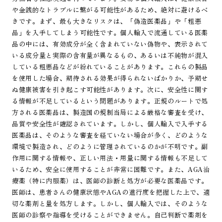
や金銭的なトラブルに繋がる可能性があるため、絶対に避けるべ
きです。まず、最も大きなリスクは、「偽造医薬品」や「粗悪
品」を入手してしまう可能性です。個人輸入で流通している医薬
品の中には、有効成分が全く含まれていない偽物や、表示されて
いる成分量と実際の含有量が異なるもの、あるいは不純物が混入
している粗悪品などが紛れていることがあります。これらの製品
を使用した場合、期待される効果が得られないばかりか、予期せ
ぬ健康被害を引き起こす可能性があります。次に、安全性に関す
る情報が不足しているという問題があります。正規のルートで処
方される医薬品は、製造国の規制当局による厳格な審査を受け、
品質や安全性が確認されています。しかし、個人輸入で入手する
医薬品は、そのような審査を経ていない場合が多く、どのような
環境で製造され、どのように管理されているのかが不明です。副
作用に関する情報や、正しい用法・用量に関する情報も不足して
いるため、安全に使用することが非常に困難です。また、AGA治
療薬（特に内服薬）は、医師の診断と処方が必要な医薬品です。
医師は、患者さんの健康状態やAGAの進行度を把握した上で、適
切な薬剤と量を処方します。しかし、個人輸入では、そのような
医師の診察や指導を受けることができません。自己判断で薬剤を