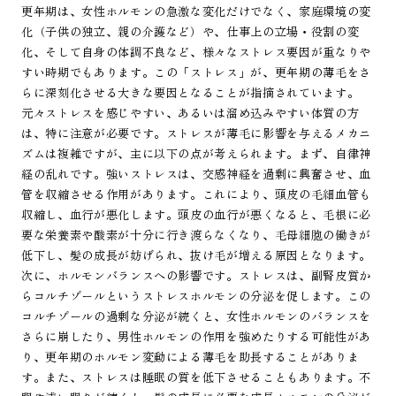
更年期は、女性ホルモンの急激な変化だけでなく、家庭環境の変
化（子供の独立、親の介護など）や、仕事上の立場・役割の変
化、そして自身の体調不良など、様々なストレス要因が重なりや
すい時期でもあります。この「ストレス」が、更年期の薄毛をさ
らに深刻化させる大きな要因となることが指摘されています。
元々ストレスを感じやすい、あるいは溜め込みやすい体質の方
は、特に注意が必要です。ストレスが薄毛に影響を与えるメカニ
ズムは複雑ですが、主に以下の点が考えられます。まず、自律神
経の乱れです。強いストレスは、交感神経を過剰に興奮させ、血
管を収縮させる作用があります。これにより、頭皮の毛細血管も
収縮し、血行が悪化します。頭皮の血行が悪くなると、毛根に必
要な栄養素や酸素が十分に行き渡らなくなり、毛母細胞の働きが
低下し、髪の成長が妨げられ、抜け毛が増える原因となります。
次に、ホルモンバランスへの影響です。ストレスは、副腎皮質か
らコルチゾールというストレスホルモンの分泌を促します。この
コルチゾールの過剰な分泌が続くと、女性ホルモンのバランスを
さらに崩したり、男性ホルモンの作用を強めたりする可能性があ
り、更年期のホルモン変動による薄毛を助長することがありま
す。また、ストレスは睡眠の質を低下させることもあります。不