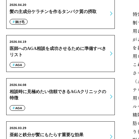
2026.04.20
髪の主成分ケラチンを作るタンパク質の摂取
特
制
抜け毛
用
が
2026.04.19
を
医師へのAGA相談を成功させるために準備すべき
リスト
用
こ
AGA
さ
（
2026.04.08
テ
相談時に見極めたい信頼できるAGAクリニックの
用
特徴
ル
AGA
精
肪
2026.03.29
り
亜鉛と鉄分が髪にもたらす重要な効果