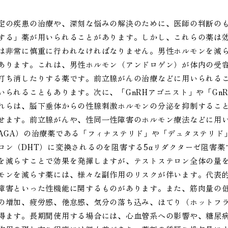
定の疾患の治療や、深刻な悩みの解決のために、医師の判断の
する」薬が用いられることがあります。しかし、これらの薬は
は非常に慎重に行われなければなりません。男性ホルモンを減
あります。これは、男性ホルモン（アンドロゲン）が体内の受
打ち消したりする薬です。前立腺がんの治療などに用いられる
いられることもあります。次に、「GnRHアゴニスト」や「Gn
れらは、脳下垂体からの性腺刺激ホルモンの分泌を抑制するこ
せます。前立腺がんや、性同一性障害のホルモン療法などに用
AGA）の治療薬である「フィナステリド」や「デュタステリド
ロン（DHT）に変換されるのを阻害する5αリダクターゼ阻害薬
を減らすことで効果を発揮しますが、テストステロン全体の量
モンを減らす薬には、様々な副作用のリスクが伴います。代表的
障害といった性機能に関するものがあります。また、筋肉量の
の増加、疲労感、倦怠感、気分の落ち込み、ほてり（ホットフ
得ます。長期間使用する場合には、心血管系への影響や、糖尿