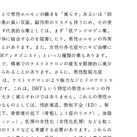
もとで男性ホルモンの働きを「減らす」あるいは「抑
効果が高い反面、副作用のリスクも伴うため、その使
らす代表的な薬としては、まず「抗アンドロゲン薬」
容体に結合するのを阻害したり、男性ホルモンの作用
ことがあります。また、女性の多毛症やニキビ治療に
RHアンタゴニスト」といった種類の薬もあります。
とで、精巣でのテストステロンの産生を間接的に減少
いられることがあります。さらに、男性型脱毛症
」は、テストステロンがより強力なジヒドロテストス
です。これは、DHTという特定の男性ホルモンの作
を大きく減らすわけではありません。これらの男性ホ
なものとしては、性欲減退、勃起不全（ED）、射
低下、骨密度の低下（骨粗しょう症のリスク）、体脂
ラッシュ）、乳房の女性化（女性化乳房）なども起こ
病のリスクなども考慮する必要があります。これらの