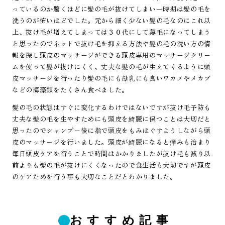
っているのか驚くほどに髪の毛が抜けてしまい一時期は髪の毛を
洗うのが怖いほどでした。元から細く少ない髪の毛なのにこれ以
上、抜け毛が増えてしまっては３０代にして薄毛になってしまう
と思ったのでネットで抜け毛を抑える方法や髪の毛の洗い方の情
報を探し頭皮のマッサージができる頭皮専用のマッサージクリー
ムを使って髪が抜けにくく、丈夫な髪の毛が生えてくるように頭
皮マッサージを行ったり髪の毛にも母乳にも良いワカメやメカブ
などの海藻類をたくさん食べました。
髪の毛の状態はすぐに変化するわけではないですが抜け毛予防も
丈夫な髪の毛を生やすためにも頭皮を綺麗に保つことは大切だと
思ったのでシャンプー後に指で頭皮をもみほぐすようしながら頭
皮のマッサージを行いました。頭皮が綺麗になると痒みも治まり
毎日頭皮ケアを行うことで時間はかかりましたが抜け毛も減り以
前よりも髪の毛が抜けにくくなったので食生活も大切ですが頭皮
のケアためを行う事も大切なことだとわかりました。
おすすめ記事