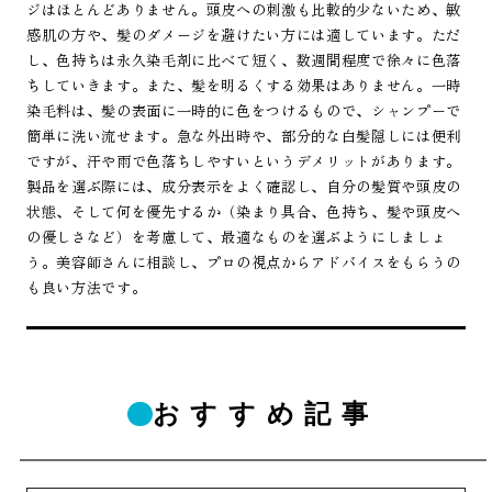
ジはほとんどありません。頭皮への刺激も比較的少ないため、敏
感肌の方や、髪のダメージを避けたい方には適しています。ただ
し、色持ちは永久染毛剤に比べて短く、数週間程度で徐々に色落
ちしていきます。また、髪を明るくする効果はありません。一時
染毛料は、髪の表面に一時的に色をつけるもので、シャンプーで
簡単に洗い流せます。急な外出時や、部分的な白髪隠しには便利
ですが、汗や雨で色落ちしやすいというデメリットがあります。
製品を選ぶ際には、成分表示をよく確認し、自分の髪質や頭皮の
状態、そして何を優先するか（染まり具合、色持ち、髪や頭皮へ
の優しさなど）を考慮して、最適なものを選ぶようにしましょ
う。美容師さんに相談し、プロの視点からアドバイスをもらうの
も良い方法です。
おすすめ記事