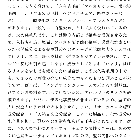
しょう。大きく分けて、「永久染毛剤（アルカリカラー、酸化染
毛剤）」、「半永久染毛料（ヘアマニキュア、酸性カラーな
ど）」、「一時染毛料（カラースプレー、ヘアマスカラなど）」
があります。一般的に「白髪染め」として広く使われているの
は、永久染毛剤です。これは髪の内部まで染料を浸透させるた
め、色持ちが良い反面、アルカリ剤や酸化染料、過酸化水素とい
った化学成分による髪や頭皮へのダメージが比較的大きいとされ
ています。特に、酸化染料の一種であるジアミン系染料は、アレ
ルギー反応を引き起こしやすい成分として知られています。はげ
るリスクを少しでも減らしたい場合は、この永久染毛剤の中で
も、できるだけ刺激の少ない成分で作られたものを選ぶことが大
切です。例えば、「ノンジアミンカラー」と表示された製品は、
ジアミン系染料を使用していないため、アレルギーのリスクを軽
減できます。ただし、他の化学成分が含まれているため、全ての
人に安全というわけではありません。また、「オーガニック認証
成分配合」や「天然由来成分配合」といった製品も、化学成分の
配合量を抑え、頭皮への刺激を和らげる工夫がされています。次
に、半永久染毛料であるヘアマニキュアや酸性カラーは、髪の表
面に色素をコーティングするタイプなので、髪の内部へのダメー